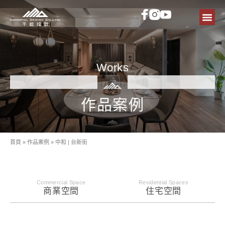
作品案例
設計團隊
設計報導
關於設計
聯絡我們
Works
作品案例
首頁
»
作品案例
»
中和 | 台新街
Commercial Space
Residential Spaces
商業空間
住宅空間